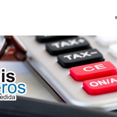
I
eros